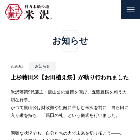
お知らせ
2026.6.1
お知らせ
上杉藉田米【お田植え祭】が執り行われました
米沢藩第9代藩主・鷹山公の遺徳を偲び、五穀豊穣を願う大
切な行事。
かつて鷹山公は財政難や飢饉に苦しむ米沢を前に、自ら田に
入り鍬を持ち、「藉田の礼」という儀式を行いました。
困難な状況でも、自分たちの力で未来を切り拓こう――。