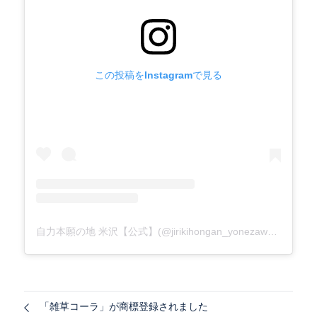
この投稿をInstagramで見る
自力本願の地 米沢【公式】(@jirikihongan_yonezawa)がシェアした投稿
「雑草コーラ」が商標登録されました