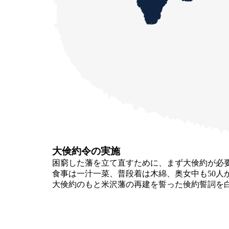
大倹約令の実施
困窮した藩を立て直すために、まず大倹約が必要
食事は一汁一菜、普段着は木綿、奥女中も50人
大倹約のもと米沢藩の再建を誓った倹約誓詞を