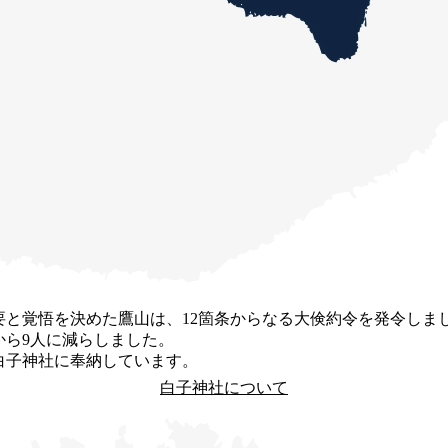
と覚悟を決めた鷹山は、12箇条からなる大倹約令を発令しまし
から9人に減らしました。
白子神社に奉納しています。
白子神社について