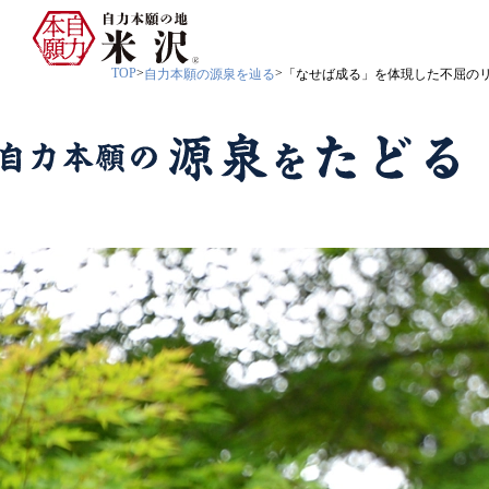
TOP
自力本願の源泉を辿る
「なせば成る」を体現した不屈の