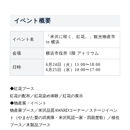
イベント概要
「米沢に咲く、紅花。」観光物産市
イベント名
in 横浜
会場
横浜市役所 1階 アトリウム
6月24日（火）11:00〜18:00
日時
6月25日（水）10:00〜17:00
◆紅花ブース
紅花の配布／紅花染め体験／紅花の展示
◆物産展・イベント
物産展ブース／米沢品質AWARDコーナー／ステージイベン
ト（やまがた愛の武将隊・米沢民謡一家・四面楚歌）／移住
ブース／木製品ブース