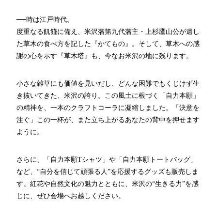
──時は江戸時代。
度重なる飢饉に備え、米沢藩第九代藩主・上杉鷹山公が遺し
た草木の食べ方を記した『かてもの』。そして、草木への感
謝の心を示す『草木塔』も、今なお米沢の地に残ります。
小さな雑草にも価値を見いだし、どんな困難でもくじけず生
き抜いてきた、米沢の誇り。この風土に根づく「自力本願」
の精神を、一本のクラフトコーラに凝縮しました。「決意を
注ぐ」この一杯が、また立ち上がるあなたの背中を押せます
ように。
さらに、「自力本願Tシャツ」や「自力本願トートバッグ」
など、“自分を信じて頑張る人”を応援するグッズも販売しま
す。紅花や自然文化の魅力とともに、米沢の“生きる力”を感
じに、ぜひ会場へお越しください。