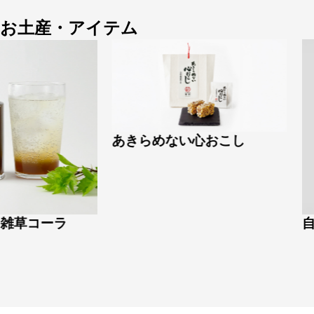
お土産・アイテム
あきらめない心おこし
草コーラ
自力本