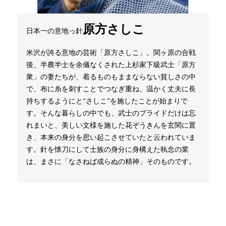
原方さしこ
日本一の意地っ針
米沢が誇る意地の芸術「原方さしこ」。関ヶ原の合戦
後、半農半士を余儀なくされた上杉家下級武士「原方
衆」の妻たちが、着るものもままならない貧しさの中
で、布に糸を刺すことでつなぎ重ね、温かく丈夫に長
持ちするようにと“さしこ”を施したことが始まりで
す。そんな暮らしの中でも、武士のプライドだけは忘
れまいと、美しい文様を施した花ぞうきんを玄関に置
き、本来の身分を思い起こさせていたと云われていま
す。針を懐刀にして士族の身分に身構えた執念の業
は、まさに「なさねば成らぬの精神」そのものです。